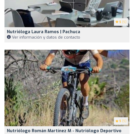
5
(5)
Nutrióloga Laura Ramos | Pachuca
Ver información y datos de contacto
5
(5)
Nutriólogo Román Martínez M - Nutriólogo Deportivo