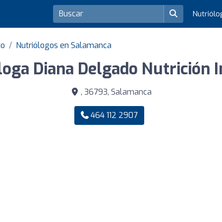
Nutriól
to
Nutriólogos en Salamanca
loga Diana Delgado Nutrición I
, 36793, Salamanca
464 112 2907