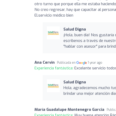
otro turno que porque ella me estaba haciendo
No creo regresar, hay que capacitar al persona
El.servicio médico bien
Salud Digna
¡Hola, buen día! Nos gustaría 
escríbenos a través de nuest
"hablar con asesor" para brin
Ana Cervin
Publicada en
1 year ago
Experiencia fantástica:
Excelente servicio tod
Salud Digna
Hola, agradecemos mucho tus
brindar una mejor atención dí
María Guadalupe Montenegro Garcia
Publi
Experiencia fantástica:
Muy buena atención Ráp