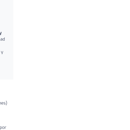
y
dad
 y
nes)
 por