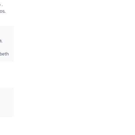
 .
os.
a,
e
zbeth