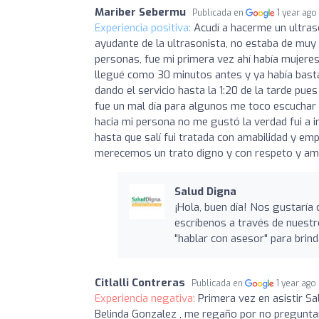
Mariber Sebermu
Publicada en
1 year ago
Experiencia positiva:
Acudí a hacerme un ultraso
ayudante de la ultrasonista, no estaba de muy
personas, fue mi primera vez ahí había mujere
llegué como 30 minutos antes y ya había basta
dando el servicio hasta la 1:20 de la tarde pu
fue un mal día para algunos me toco escuchar a
hacia mi persona no me gustó la verdad fui a 
hasta que salí fui tratada con amabilidad y e
merecemos un trato digno y con respeto y amab
Salud Digna
¡Hola, buen día! Nos gustaría 
escríbenos a través de nuest
"hablar con asesor" para brin
Citlalli Contreras
Publicada en
1 year ago
Experiencia negativa:
Primera vez en asistir S
Belinda Gonzalez , me regaño por no preguntar