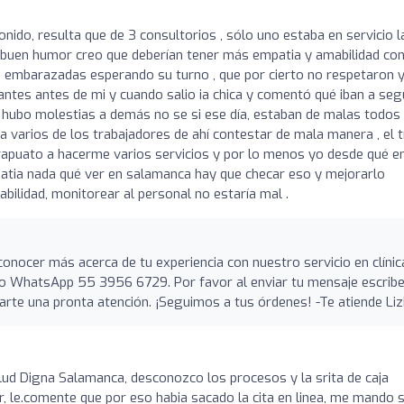
nido, resulta que de 3 consultorios , sólo uno estaba en servicio l
 buen humor creo que deberían tener más empatia y amabilidad con
s embarazadas esperando su turno , que por cierto no respetaron 
ntes antes de mi y cuando salio ia chica y comentó qué iban a seg
es hubo molestias a demás no se si ese día, estaban de malas todos
 varios de los trabajadores de ahí contestar de mala manera , el 
irapuato a hacerme varios servicios y por lo menos yo desde qué e
mpatia nada qué ver en salamanca hay que checar eso y mejorarlo
ilidad, monitorear al personal no estaría mal .
conocer más acerca de tu experiencia con nuestro servicio en clínic
ro WhatsApp 55 3956 6729. Por favor al enviar tu mensaje escrib
darte una pronta atención. ¡Seguimos a tus órdenes! -Te atiende Li
alud Digna Salamanca, desconozco los procesos y la srita de caja
, le.comente que por eso habia sacado la cita en linea, me mando 