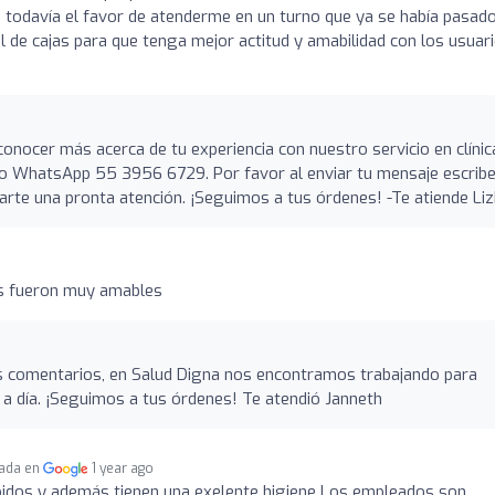
 todavía el favor de atenderme en un turno que ya se había pasado
l de cajas para que tenga mejor actitud y amabilidad con los usuari
conocer más acerca de tu experiencia con nuestro servicio en clínic
ro WhatsApp 55 3956 6729. Por favor al enviar tu mensaje escrib
darte una pronta atención. ¡Seguimos a tus órdenes! -Te atiende Li
os fueron muy amables
 comentarios, en Salud Digna nos encontramos trabajando para
a a día. ¡Seguimos a tus órdenes! Te atendió Janneth
cada en
1 year ago
idos y además tienen una exelente higiene Los empleados son