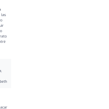
a
 las
yo
uir
 o
trato
ntré
a,
e
zbeth
sacar