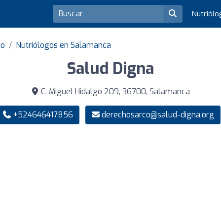
Nutriól
to
Nutriólogos en Salamanca
Salud Digna
C. Miguel Hidalgo 209, 36700, Salamanca
+524646417856
derechosarco@salud-digna.org