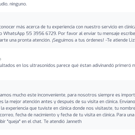
dio, ninguno.
conocer más acerca de tu experiencia con nuestro servicio en clínic
ro WhatsApp 55 3956 6729. Por favor al enviar tu mensaje escrib
darte una pronta atención. ¡Seguimos a tus órdenes! -Te atiende Li
o
ultados en los ultrasonidos parece qué éstan adivinandó primeró 
tamos mucho este inconveniente, para nosotros siempre es impor
s la mejor atención antes y después de su visita en clínica. Envían
experiencia que tuviste en clínica donde nos visitaste, tu nombr
orreo, fecha de nacimiento y fecha de tu visita en clínica. Para una
bir "queja" en el chat. Te atendió Janneth