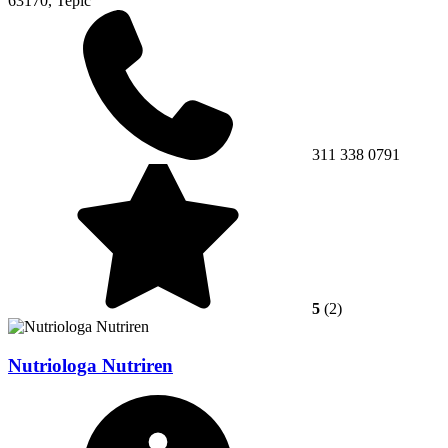
63170, Tepic
311 338 0791
5
(2)
Nutriologa Nutriren