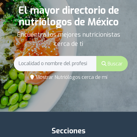
El mayor directorio de
nutriólogos de México
Encuentra los mejores nutricionistas
cerca de ti
Buscar
Mostrar Nutriólogos cerca de mí
Secciones