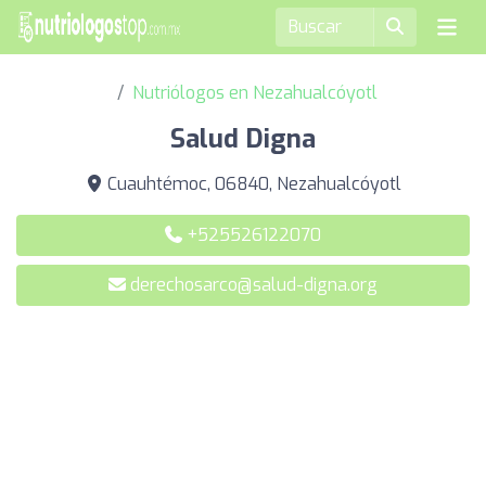
Nutriólogos en Nezahualcóyotl
Salud Digna
Cuauhtémoc, 06840, Nezahualcóyotl
+525526122070
derechosarco@salud-digna.org