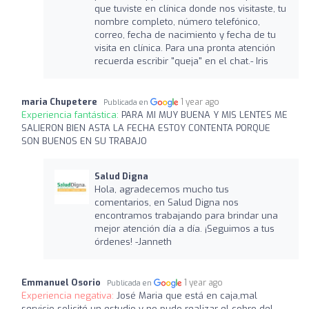
que tuviste en clínica donde nos visitaste, tu
nombre completo, número telefónico,
correo, fecha de nacimiento y fecha de tu
visita en clínica. Para una pronta atención
recuerda escribir "queja" en el chat.- Iris
maria Chupetere
1 year ago
Publicada en
Experiencia fantástica:
PARA MI MUY BUENA Y MIS LENTES ME
SALIERON BIEN ASTA LA FECHA ESTOY CONTENTA PORQUE
SON BUENOS EN SU TRABAJO
Salud Digna
Hola, agradecemos mucho tus
comentarios, en Salud Digna nos
encontramos trabajando para brindar una
mejor atención día a día. ¡Seguimos a tus
órdenes! -Janneth
Emmanuel Osorio
1 year ago
Publicada en
Experiencia negativa:
José Maria que está en caja,mal
servicio solicité un estudio y no pudo realizar el cobro del