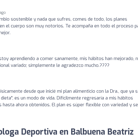
 ago
mbio sostenible y nada que sufres, comes de todo, los planes
 en el cuerpo son muy notorios. Te acompaña en todo el proceso p
ejor.
estoy aprendiendo a comer sanamente, mis hábitos han mejorado, 
rional variado; simplemente le agradezco mucho.????
ísicamente desde que inicié mi plan alimenticio con la Dra., que ya 
 dieta", es un modo de vida. Difícilmente regresaría a mis hábitos
 hasta ahora obtenidos. El plan es súper flexible con variedad y se
iologa Deportiva en Balbuena Beatriz