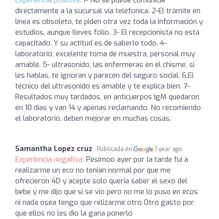
directamente a la sucursal via teléfonica. 2-El trámite en
línea es obsoleto, te piden otra vez toda la información y
estudios, aunque lleves folio. 3- El recepcionista no está
capacitado. Y su actitud es de saberlo todo. 4-
laboratorio, excelente toma de muestra, personal muy
amable. 5- ultrasonido, las enfermeras en el chisme, si
les hablas, te ignoran y parecen del seguro social. 6.El
técnico del ultrasonido es amable y te explica bien. 7-
Resultados muy tardados, en anticuerpos IgM quedaron
en 10 días y van 14 y apenas reclamando. No recomiendo
el laboratorio, deben mejorar en muchas cosas.
Samantha Lopez cruz
Publicada en
1 year ago
Experiencia negativa:
Pesimoo ayer por la tarde fui a
realizarme un eco no tenian normal por que me
ofrecieron 4D y acepte solo queria saber el sexo del
bebe y me dijo que si se vio pero no me lo puso en ecos
ni nada osea tengo que relizarme otro Otro gasto por
que ellos no les dio la gana ponerlo