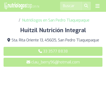
Nutriólogos en San Pedro Tlaquepaque
Huitzil Nutrición Integral
Sta. Rita Oriente 13, 45605, San Pedro Tlaquepaque
33 3577 8838
clau_berry96@hotmail.com