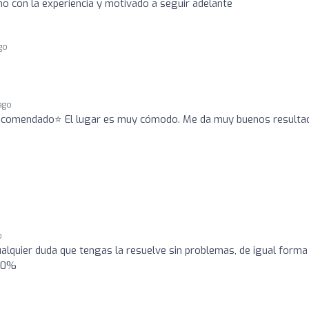
o con la experiencia y motivado a seguir adelante
go
ago
recomendado⭐ El lugar es muy cómodo. Me da muy buenos resultad
o
ualquier duda que tengas la resuelve sin problemas, de igual forma
100%
o