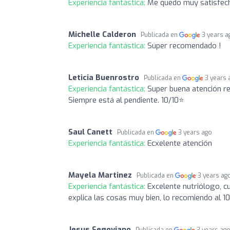
Experiencia fantástica:
Me quedo muy satisfech
Michelle Calderon
Publicada en
3 years a
Experiencia fantástica:
Súper recomendado !
Leticia Buenrostro
Publicada en
3 years 
Experiencia fantástica:
Super buena atención 
Siempre está al pendiente. 10/10⭐
Saul Canett
Publicada en
3 years ago
Experiencia fantástica:
Ecxelente atención
Mayela Martinez
Publicada en
3 years ag
Experiencia fantástica:
Excelente nutriólogo, c
explica las cosas muy bien, lo recomiendo al 
Jesus Segoviano
Publicada en
3 years ag