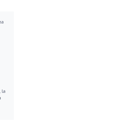
ea
 la
a