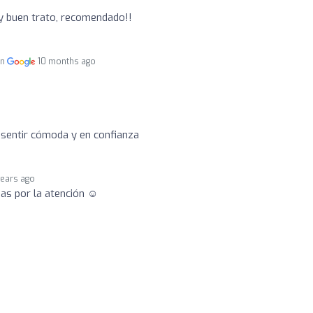
o
y buen trato, recomendado!!
en
10 months ago
 sentir cómoda y en confianza
years ago
ias por la atención ☺️