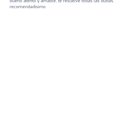
bueno atento y amable, te resuelve todas las dudas,
recomendadisimo