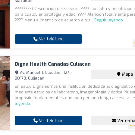
Mazatlán
????????‍⚕️Descripción del servicio: ???? Consulta y orientación 
para cualquier patología y edad. ???? Atención totalmente per
???? Menú alimenticio de acuerdo a tus...
Seguir leyendo
Ver teléfono
Digna Health Canadas Culiacan
Av. Manuel J. Clouthier 127 -
Mapa
80178, Culiacán
En Salud Digna somos una institución dedicada al diagnóstico
mediante estudios de laboratorio, imagenología y óptica. Nues
propósito fundamental es que toda persona tenga acceso a ser
leyendo
Ver teléfono
Ver e-ma
3