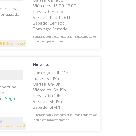
Martes: Cerrado
Miércoles: 15:00–18:00
nutricional
Jueves: Cerrado
sonalizada.
Viernes: 15:00–16:00
Sábado: Cerrado
Domingo: Cerrado
El horario podría estar desactualizado. Contacta con
la empresa para comprobarlo.
5
(5 opiniones)
Horario:
Domingo: 6:30-14h
Lunes: 6h-19h
Martes: 6h-19h
 oportuno
Miércoles: 6h-19h
tro
Jueves: 6h-19h
...
Seguir
Viernes: 6h-19h
Sábado: 6h-17h
El horario podría estar desactualizado. Contacta con
la empresa para comprobarlo.
il
.5
(56 opiniones)