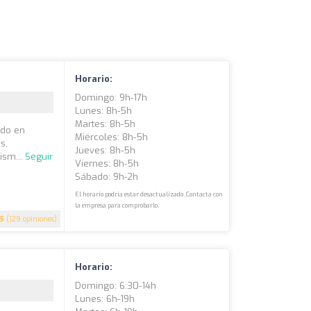
Horario:
Domingo: 9h-17h
Lunes: 8h-5h
Martes: 8h-5h
ado en
Miércoles: 8h-5h
s,
Jueves: 8h-5h
ism...
Seguir
Viernes: 8h-5h
Sábado: 9h-2h
El horario podría estar desactualizado. Contacta con
la empresa para comprobarlo.
5
(129 opiniones)
Horario:
Domingo: 6:30-14h
Lunes: 6h-19h