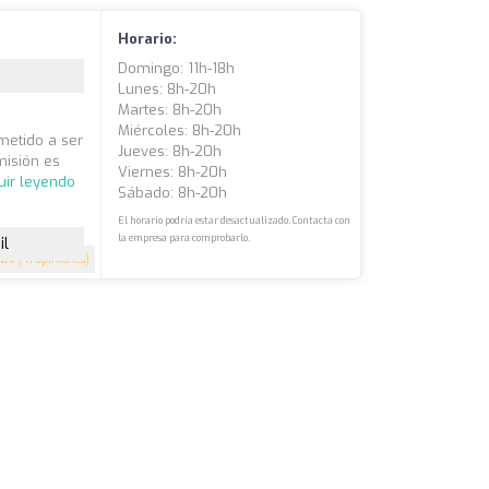
Horario:
Domingo: 11h-18h
Lunes: 8h-20h
Martes: 8h-20h
Miércoles: 8h-20h
metido a ser
Jueves: 8h-20h
misión es
Viernes: 8h-20h
uir leyendo
Sábado: 8h-20h
El horario podría estar desactualizado. Contacta con
la empresa para comprobarlo.
il
4.4
(41 opiniones)