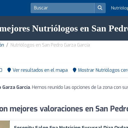
Nutriól
 mejores Nutriólogos en San Ped
ón
Nutriólogos en San Pedro Garza García
0
Ver resultados en el mapa
Mostrar Nutriólogos cer
 Garza García
. Hemos reunido las opciones de la zona con su
on mejores valoraciones en San Pedr
Serenity Salon Spa Nutricion Sucursal Díaz Orda