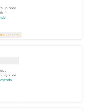
ica ubicada
rición
endo
5
(1 opiniones)
nica,
ológico de
 leyendo