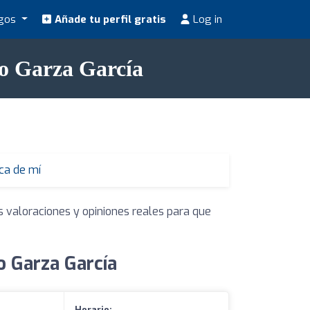
ogos
Añade tu perfil gratis
Log in
ro Garza García
ca de mí
s valoraciones y opiniones reales para que
o Garza García
z
Horario: