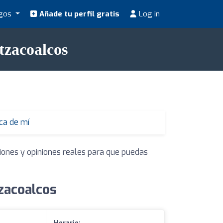
ogos
Añade tu perfil gratis
Log in
tzacoalcos
ca de mí
ciones y opiniones reales para que puedas
zacoalcos
Horario: