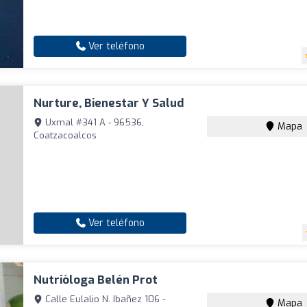
Ver teléfono
Nurture, Bienestar Y Salud
Uxmal #341 A - 96536,
Mapa
Coatzacoalcos
Ver teléfono
Nutriòloga Belén Prot
Calle Eulalio N. Ibañez 106 -
Mapa