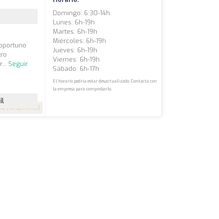
Domingo: 6:30-14h
Lunes: 6h-19h
Martes: 6h-19h
Miércoles: 6h-19h
 oportuno
Jueves: 6h-19h
tro
Viernes: 6h-19h
...
Seguir
Sábado: 6h-17h
El horario podría estar desactualizado. Contacta con
la empresa para comprobarlo.
il
.9
(93 opiniones)