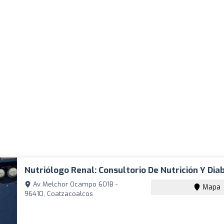
Nutriólogo Renal: Consultorio De Nutrición Y Dia
Av Melchor Ocampo 601B -
Mapa
96410, Coatzacoalcos