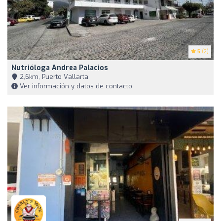
5
(2)
Nutrióloga Andrea Palacios
2,6km, Puerto Vallarta
Ver información y datos de contacto