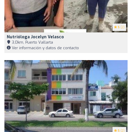
5
(2)
Nutrióloga Jocelyn Velasco
3,0km, Puerto Vallarta
Ver información y datos de contacto
5
(2)