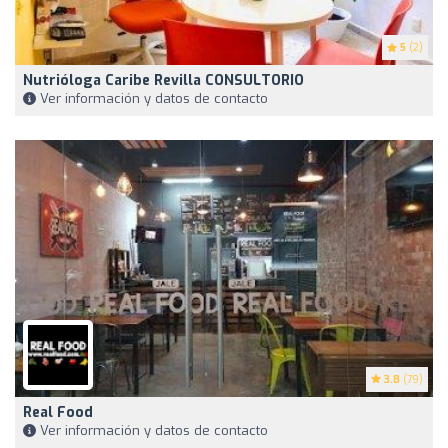
5
(2)
Nutrióloga Caribe Revilla CONSULTORIO
Ver información y datos de contacto
3.8
(79)
Real Food
Ver información y datos de contacto