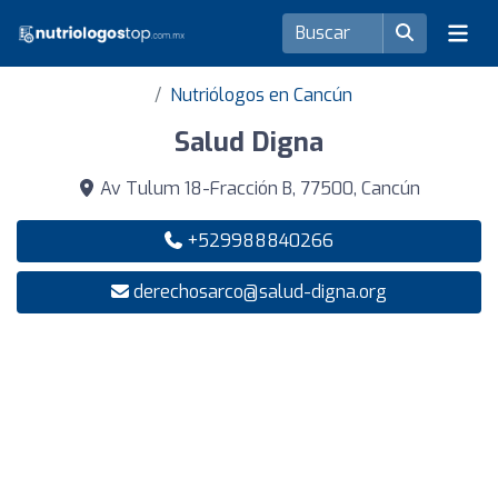
Nutriólogos en Cancún
Salud Digna
Av Tulum 18-Fracción B, 77500, Cancún
+529988840266
derechosarco@salud-digna.org