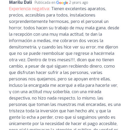
Marilu Dali
Publicada en
2 years ago
Experiencia negativa:
Tienen excelentes aparatos,
precios, accesibles para todos, instalaciones
sorprendentemente hermosas, pero el personal un
horror, todos hacen su trabajo de muy mala gana, desde
la recepción con una muy mala actitud, te dan la
información a medias, me cobraron dos veces la
densitometría, y cuando les hice ver su error, me dijeron
que no se puede reembolsar que regrese a hacérmela
otra vez. Dentro de tres meses!!!, dicen que no tienen
cambio, a pesar de qué siguen recibiendo dinero, como
que disfrutan hacer sufrir a las personas, varias
personas nos quejamos, pero se apoyan entre ellas,
incluso la encargada me acerqué a ella para hacerle ver,
y con una actitud muy soberbia, con una mirada
despectiva, no hizo nada respecto, lo mismo, las
personas que toman las muestras mal encaradas, es una
tristeza toda la inversión que han hecho ahí, y que la
gente lo echa a perder, creo que si seguimos yendo es
únicamente por la necesidad de hacer el pago accesible,
pero ojalá mejoraran la atención al público, de verdad es