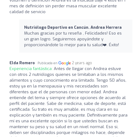
volumen o definición Andrea es la indicada baje 4 kilos en 1
mes de definición sin perder masa muscular excelente
calidad de servicio
Nutriólogo Deportivo en Cancún. Andrea Herrera
Muchas gracias por tu reseña , Felicidades! Eso es
un gran logro. Seguiremos apoyándote y
proporcionándote lo mejor para tu salud❤️‍. Éxito!
Elda Romero
2 years ago
Publicada en
Experiencia fantástica:
Antes de llegar con Andrea estuve
con otros 2 nutriólogos quienes se limitaban a los mismos
alimentos y cuyo conocimiento era limitado. Tengo 50 años,
estoy ya en la menopausia y mis necesidades son
diferentes que el de personas con menor edad. Andrea
entiende del tema y siempre ofrece opciones de acuerdo al
perfil del paciente. Sabe de medicina, sabe de deporte, está
certificada. Su trato es muy amable, es muy clara en su
explicación y también es muy paciente. Definitivamente para
mí es una excelente opción si lo que ustedes buscan es
mantener su peso y su salud en un nivel normal. Eso si,
deben ser disciplinados porque milagros no hace, depende