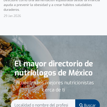
ayuda a prevenir la obesidad y a crear hábitos saludables
duraderos.
29 Jan 2026
El mayor directorio de
nutriólogos de México
Encuentra los mejores nutricionistas
cerca de ti
Buscar