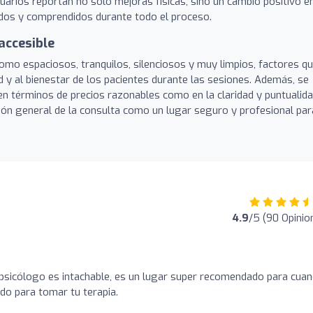
uarios reportan no solo mejoras físicas, sino un cambio positivo e
ados y comprendidos durante todo el proceso.
accesible
mo espaciosos, tranquilos, silenciosos y muy limpios, factores q
 y al bienestar de los pacientes durante las sesiones. Además, se
o en términos de precios razonables como en la claridad y puntualid
ción general de la consulta como un lugar seguro y profesional par
4.9
/5 (90 Opinio
 psicólogo es intachable, es un lugar super recomendado para cua
do para tomar tu terapia.