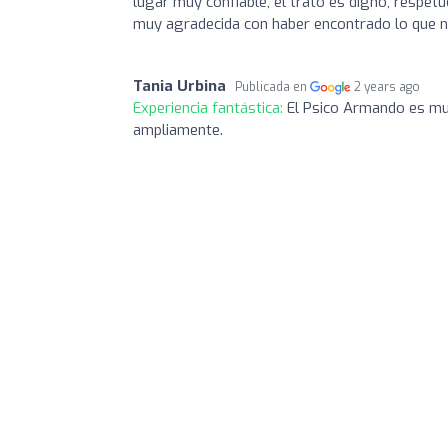
lugar muy confiable, el trato es digno, respe
muy agradecida con haber encontrado lo que 
Tania Urbina
Publicada en
2 years ago
Experiencia fantástica:
El Psico Armando es mu
ampliamente.