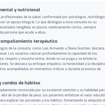
mental y nutricional
rofesionales de la salud, conformada por psicólogos, nutriólogo
cer un apoyo integral. Lo que distingue a esta consulta es su
esultados tangibles en plazos relativamente cortos, siempre
da persona que acude a ellos.
acompañamiento terapéutico
ólogos de la consulta, como Luis Armando y Diana Guzmán, destaca
sional. Los usuarios valoran profundamente la capacidad de los
a, respeto y escucha activa, donde no se juzga y se brinda la
nes. Se destaca su enfoque empático, la honestidad y la disciplin
entirse acompañados en momentos críticos o durante procesos de
 y cambio de hábitos
 ampliamente reconocida por su excelente atención y su habilidad par
allá de la pérdida de peso, los pacientes enfatizan el valor educat
 para explicar las porciones y los hábitos, fomentando la adopción 