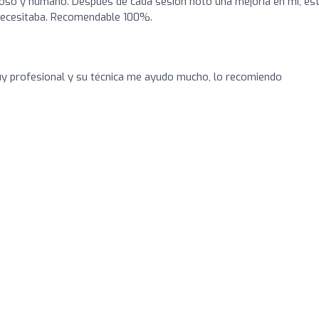
tuoso y humano. Después de cada sesión noto una mejoría en mi, es
necesitaba. Recomendable 100%.
y profesional y su técnica me ayudo mucho, lo recomiendo