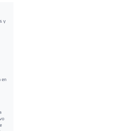
s y
a en
a
ivo
de