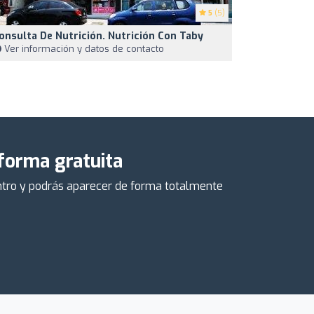
5
(5)
onsulta De Nutrición. Nutrición Con Taby
Ver información y datos de contacto
 forma gratuita
centro y podrás aparecer de forma totalmente