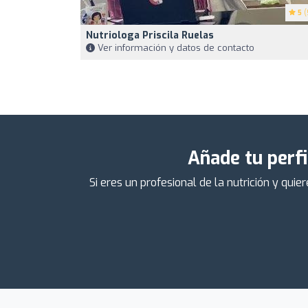
5
(
Nutriologa Priscila Ruelas
Ver información y datos de contacto
Añade tu perfi
Si eres un profesional de la nutrición y qu