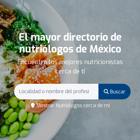
El mayor directorio de
nutriólogos de México
Encuentra los mejores nutricionistas
cerca de ti
Buscar
Mostrar Nutriólogos cerca de mí