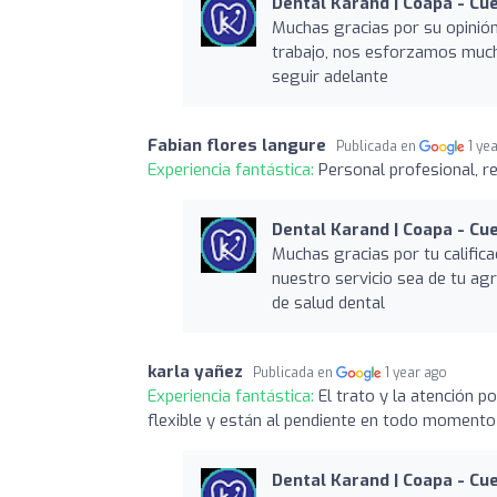
Dental Karand | Coapa - C
Muchas gracias por su opinión
trabajo, nos esforzamos mucho
seguir adelante
Fabian flores langure
Publicada en
1 ye
Experiencia fantástica:
Personal profesional, 
Dental Karand | Coapa - C
Muchas gracias por tu califica
nuestro servicio sea de tu ag
de salud dental
karla yañez
Publicada en
1 year ago
Experiencia fantástica:
El trato y la atención p
flexible y están al pendiente en todo momento
Dental Karand | Coapa - C