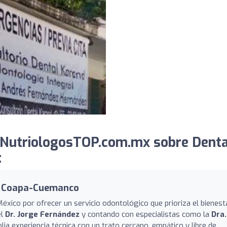
 NutriologosTOP.com.mx sobre Denta
:
n Coapa-Cuemanco
México por ofrecer un servicio odontológico que prioriza el bienest
el
Dr. Jorge Fernández
y contando con especialistas como la
Dra.
lia experiencia técnica con un trato cercano, empático y libre de