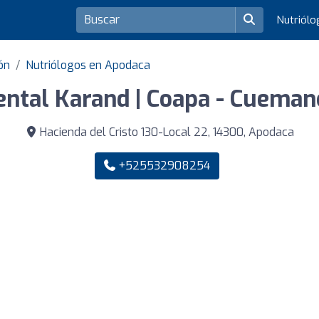
Nutriól
ón
Nutriólogos en Apodaca
ental Karand | Coapa - Cueman
Hacienda del Cristo 130-Local 22, 14300, Apodaca
+525532908254