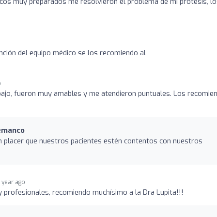
cos muy preparados me resolvieron el problema de mi prótesis, lo
nción del equipo médico se los recomiendo al
o
ajo, fueron muy amables y me atendieron puntuales. Los recomie
uemanco
n placer que nuestros pacientes estén contentos con nuestros
1 year ago
profesionales, recomiendo muchísimo a la Dra Lupita!!!