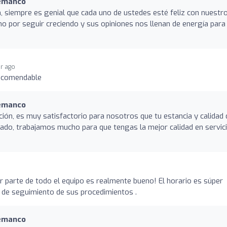
uemanco
, siempre es genial que cada uno de ustedes esté feliz con nuestr
 por seguir creciendo y sus opiniones nos llenan de energía para
ar ago
recomendable
uemanco
ción, es muy satisfactorio para nosotros que tu estancia y calidad 
rado, trabajamos mucho para que tengas la mejor calidad en servic
or parte de todo el equipo es realmente bueno! El horario es súper
 de seguimiento de sus procedimientos .
uemanco