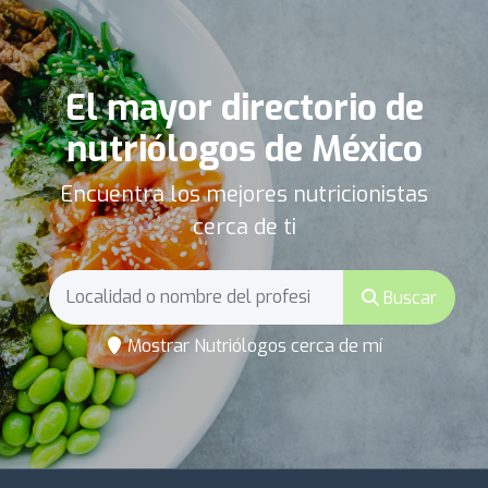
El mayor directorio de
nutriólogos de México
Encuentra los mejores nutricionistas
cerca de ti
Buscar
Mostrar Nutriólogos cerca de mí