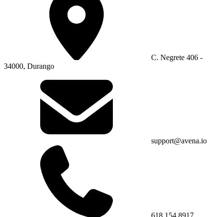
C. Negrete 406 -
34000, Durango
support@avena.io
618 154 8917