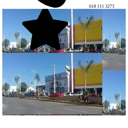
618 111 3273
3.3
(156)