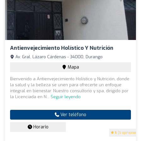
Antienvejecimiento Holístico Y Nutrición
Av. Gral. Lázaro Cárdenas - 34000, Durango
Mapa
Bienvenido a Antienvejecimiento Holístico y Nutrición, donde
la salud y la belleza se unen para ofrecerte un enfoque
integral en bienestar. Nuestro consultorio y spa, dirigido por
la Licenciada en N...
Seguir leyendo
Ver teléfono
Horario
5
(5 opiniones)