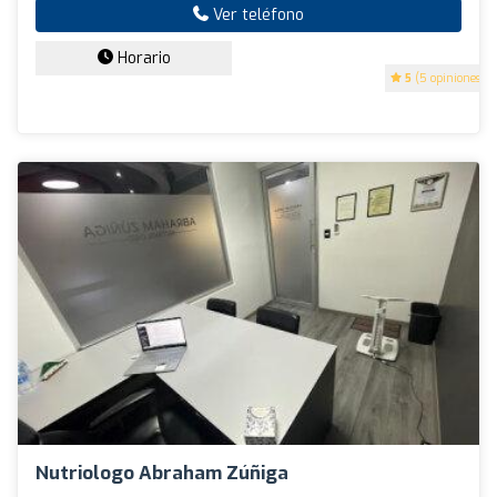
Ver teléfono
Horario
5
(5 opiniones)
Nutriologo Abraham Zúñiga