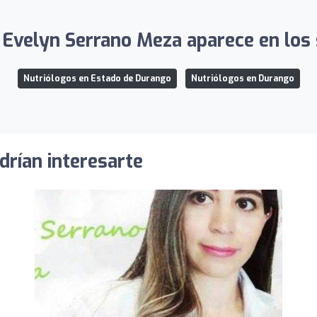
 Evelyn Serrano Meza aparece en los s
Nutriólogos en Estado de Durango
Nutriólogos en Durango
drían interesarte