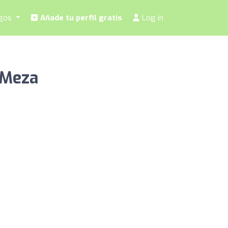
ogos
Añade tu perfil gratis
Log in
 Meza