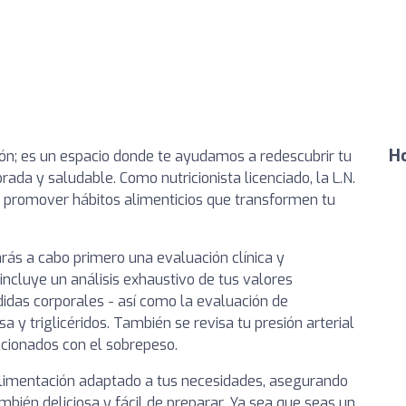
Ho
ión; es un espacio donde te ayudamos a redescubrir tu
rada y saludable. Como nutricionista licenciado, la L.N.
promover hábitos alimenticios que transformen tu
arás a cabo primero una evaluación clínica y
incluye un análisis exhaustivo de tus valores
idas corporales - así como la evaluación de
 y triglicéridos. También se revisa tu presión arterial
acionados con el sobrepeso.
alimentación adaptado a tus necesidades, asegurando
mbién deliciosa y fácil de preparar. Ya sea que seas un