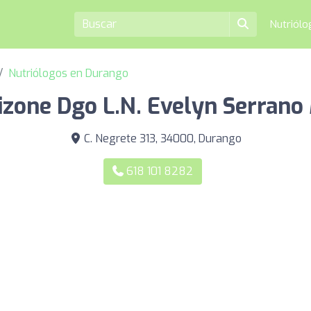
Nutriól
Nutriólogos en Durango
izone Dgo L.N. Evelyn Serrano
C. Negrete 313, 34000, Durango
618 101 8282