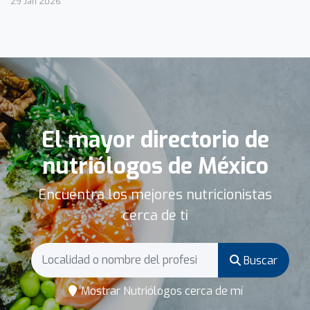
29 Jan 2026
El mayor directorio de
nutriólogos de México
Encuentra los mejores nutricionistas
cerca de ti
Buscar
Mostrar Nutriólogos cerca de mí