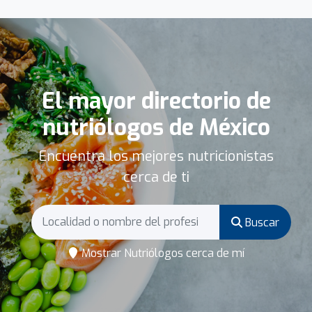
El mayor directorio de
nutriólogos de México
Encuentra los mejores nutricionistas
cerca de ti
Buscar
Mostrar Nutriólogos cerca de mí