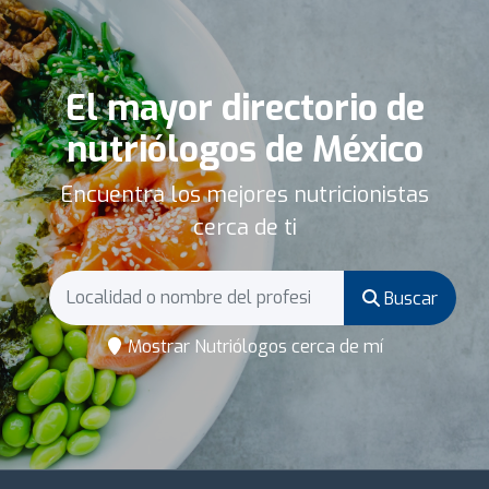
El mayor directorio de
nutriólogos de México
Encuentra los mejores nutricionistas
cerca de ti
Buscar
Mostrar Nutriólogos cerca de mí