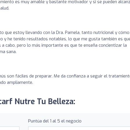
uimiento es muy amable y bastante motivador y si se pueden alcan
alud.
nto que estoy llevando con la Dra. Pamela, tanto nutricional y cómo
nio y he tenido resultados notables, lo que me gusta también es qu
s a cabo, pero lo más importante es que te enseña concientizar la
rma sana.
nús son fáciles de preparar. Me da confianza a seguir el tratamien
endo ampliamente.
carf Nutre Tu Belleza:
Puntúa del 1 al 5 el negocio