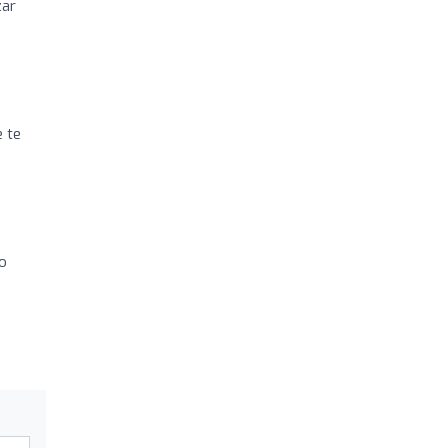
zar
e te
to