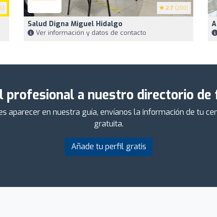
5)
2.7
(200)
Salud Digna Miguel Hidalgo
A
Ver información y datos de contacto
l profesional a nuestro directorio de
ieres aparecer en nuestra guía, envíanos la información de tu 
gratuita.
Añade tu perfil gratis