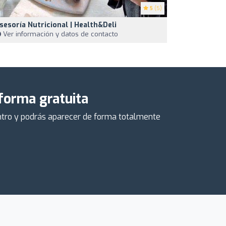
5
(5)
sesoría Nutricional | Health&Deli
Ver información y datos de contacto
 forma gratuita
centro y podrás aparecer de forma totalmente