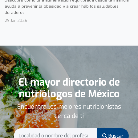
Descubre cómo una alimentación equilibrada desde la infancia
ayuda a prevenir la obesidad y a crear hábitos saludables
duraderos.
29 Jan 2026
El mayor directorio de
nutriólogos de México
Encuentra los mejores nutricionistas
cerca de ti
Buscar