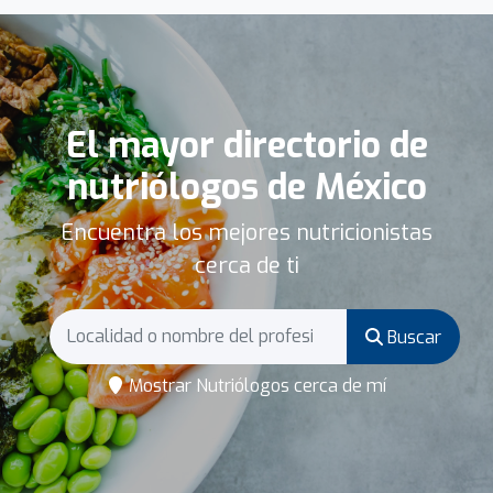
El mayor directorio de
nutriólogos de México
Encuentra los mejores nutricionistas
cerca de ti
Buscar
Mostrar Nutriólogos cerca de mí