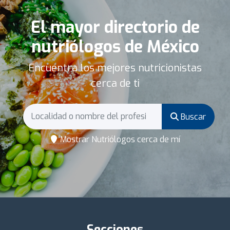
El mayor directorio de
nutriólogos de México
Encuentra los mejores nutricionistas
cerca de ti
Buscar
Mostrar Nutriólogos cerca de mí
Secciones