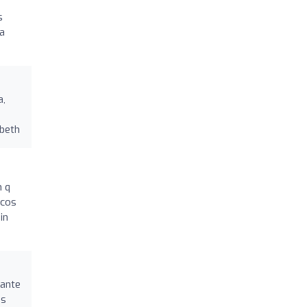
s
la
a,
e
zbeth
n q
icos
in
tante
os