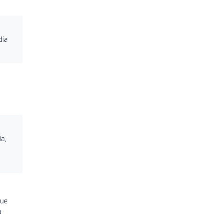
día
a,
que
a