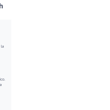
h
 la
ico.
na