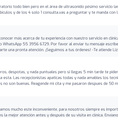
oratorio todo bien pero en el área de ultrasonido pésimo servicio la
ículos y de los 4 solo 1 consulta.vas a preguntar y te manda con 
conocer más acerca de tu experiencia con nuestro servicio en clínic
ro WhatsApp 55 3956 6729. Por favor al enviar tu mensaje escrib
darte una pronta atención. ¡Seguimos a tus órdenes! -Te atiende Li
ros, despotas, y nada puntuales pero si llegas 5 min tarde te pide
a esta. Las recepcionistas apaticas todas y nada amables los tecn
nes no son buenas. Reagende mi cita y me pasaron despues de 50 m
tamos mucho este inconveniente, para nosotros siempre es impor
s la mejor atención antes y después de su visita en clínica. Envían