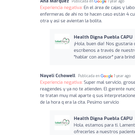
Ana Márquez
Publicada en
1 year ago
Experiencia negativa:
En el área de cajas y lab
enfermeras de ahí no te hacen caso están 4 cub
otra y asi se avientan la bolita.
Health Digna Puebla CAPU
¡Hola, buen día! Nos gustaría 
escríbenos a través de nuest
"hablar con asesor" para brin
Nayeli Cchowell
Publicada en
1 year ago
Experiencia negativa:
Super mal servicio, grose
reagendes y ya no te atienden. El gerente nunc
te tratan muy mal aparte q sus interpretacio
de la hora q era la cita. Pesimo servicio
Health Digna Puebla CAPU
Hola, estamos para ti. Lamen
ofrecerles a nuestros paciente