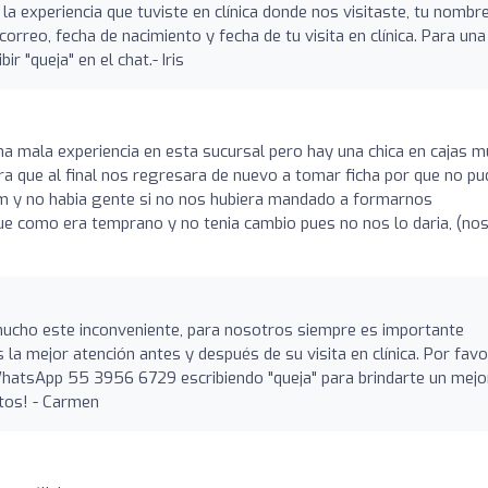
experiencia que tuviste en clínica donde nos visitaste, tu nombr
orreo, fecha de nacimiento y fecha de tu visita en clínica. Para una
r "queja" en el chat.- Iris
o
a mala experiencia en esta sucursal pero hay una chica en cajas 
 que al final nos regresara de nuevo a tomar ficha por que no pu
m y no habia gente si no nos hubiera mandado a formarnos
ue como era temprano y no tenia cambio pues no nos lo daria, (no
ucho este inconveniente, para nosotros siempre es importante
 la mejor atención antes y después de su visita en clínica. Por favo
atsApp 55 3956 6729 escribiendo "queja" para brindarte un mejo
tos! - Carmen