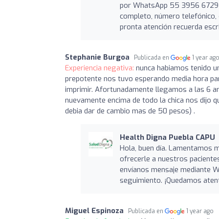
por WhatsApp 55 3956 6729 la 
completo, número telefónico, c
pronta atención recuerda escribi
Stephanie Burgoa
Publicada en
1 year ag
Experiencia negativa:
nunca habiamos tenido un
prepotente nos tuvo esperando media hora para
imprimir. Afortunadamente llegamos a las 6 a
nuevamente encima de todo la chica nos dijo q
debia dar de cambio mas de 50 pesos) .
Health Digna Puebla CAPU
Hola, buen día. Lamentamos m
ofrecerle a nuestros pacientes
envíanos mensaje mediante Wh
seguimiento. ¡Quedamos aten
Miguel Espinoza
Publicada en
1 year ago