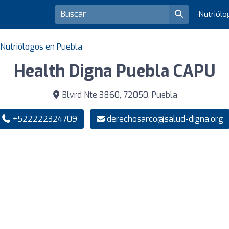
Nutriól
Nutriólogos en Puebla
Health Digna Puebla CAPU
Blvrd Nte 3860, 72050, Puebla
+522222324709
derechosarco@salud-digna.org