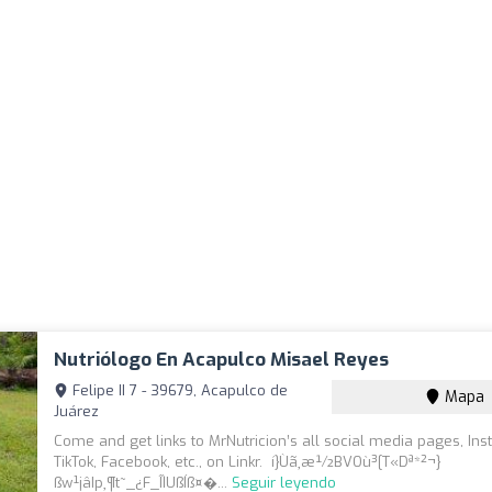
Nutriólogo En Acapulco Misael Reyes
Felipe II 7 - 39679, Acapulco de
Mapa
Juárez
Come and get links to MrNutricion’s all social media pages, In
TikTok, Facebook, etc., on Linkr.  í}Ùã¸æ½BVOù³[T«Dª*²¬}
ßw¹jâIp¸¶t~_¿F_ÎÌUßÍ­ß¤�...
Seguir leyendo