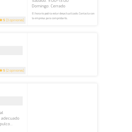
Sábado: 9:00–13:00
Domingo: Cerrado
El horario podría estar desactualizado. Contacta con
la empresa para comprobarlo.
5
(3 opiniones)
5
(2 opiniones)
al
l adecuado
ulco...