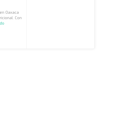
a en Oaxaca
ricional. Con
ndo