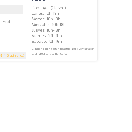
Domingo: (closed)
Lunes: 10h-18h
Martes: 10h-18h
serrat
Miércoles: 10h-18h
Jueves: 10h-18h
Viernes: 10h-18h
Sábado: 10h-16h
El horario podría estar desactualizado. Contacta con
la empresa para comprobarlo.
.8
(116 opiniones)