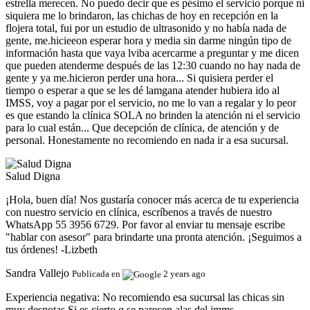
estrella merecen. No puedo decir que es pésimo el servicio porque ni
siquiera me lo brindaron, las chichas de hoy en recepción en la
flojera total, fui por un estudio de ultrasonido y no había nada de
gente, me.hicieeon esperar hora y media sin darme ningún tipo de
información hasta que vaya lviba acercarme a preguntar y me dicen
que pueden atenderme después de las 12:30 cuando no hay nada de
gente y ya me.hicieron perder una hora... Si quisiera perder el
tiempo o esperar a que se les dé lamgana atender hubiera ido al
IMSS, voy a pagar por el servicio, no me lo van a regalar y lo peor
es que estando la clínica SOLA no brinden la atención ni el servicio
para lo cual están... Que decepción de clínica, de atención y de
personal. Honestamente no recomiendo en nada ir a esa sucursal.
Salud Digna
¡Hola, buen día! Nos gustaría conocer más acerca de tu experiencia
con nuestro servicio en clínica, escríbenos a través de nuestro
WhatsApp 55 3956 6729. Por favor al enviar tu mensaje escribe
"hablar con asesor" para brindarte una pronta atención. ¡Seguimos a
tus órdenes! -Lizbeth
Sandra Vallejo
Publicada en
2 years ago
Experiencia negativa:
No recomiendo esa sucursal las chicas sin
muy despotas Si es cierto q se parecen alas del imms