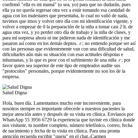
confirmó "ella es mi mamá" (o sea, yo) para que no dudarán, pues
ella ya no quería regresar otra vez a estár tomando esa cantidad de
agua con los malestares que presentaba, lo cual no valió de nada,
tuvimos que irnos y volver otro día con mi identificación vigente, y
volver a empezar de 0 la preparación de la niña a tomar casi 2 lt. de
agua otra vez, y yo perder otro día de trabajo y la niña de clases, y
para mí sorpresa ahora ni me pidieron nada de identificación y me
pasaron así como en los demás deptos. ‍♂️; no entiendo porque ser así
con las personas que evidentemente van con una dificultad de salud,
dificultarles aún más su situación con esas actitudes déspotas e
inhumanas, y lo que es peor con el sufrimiento de una niña ‍♂️; por
favor quien sea superior de este tipo de empleados audite sus
"protocolos" personales, porque evidentemente no son los de la
empresa.
Salud Digna
Hola, buen día. Lamentamos mucho este inconveniente, para
nosotros siempre es importante ofrecerle a nuestros pacientes la
mejor atención antes y después de su visita en clínica. Envíanos por
WhatsApp 55 3956 6729 la experiencia que tuviste en clínica donde
nos visitaste, tu nombre completo, número telefónico, correo, fecha
de nacimiento y fecha de tu visita en clínica. Para una pronta
atención recuerda escribir "queja" en el chat.-Carmen