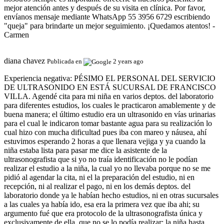
mejor atención antes y después de su visita en clínica. Por favor,
envíanos mensaje mediante WhatsApp 55 3956 6729 escribiendo
"queja" para brindarte un mejor seguimiento. ¡Quedamos atentos! -
Carmen
diana chavez
Publicada en
2 years ago
Experiencia negativa:
PÉSIMO EL PERSONAL DEL SERVICIO
DE ULTRASONIDO EN ESTÁ SUCURSAL DE FRANCISCO
VILLA. Agendé cita para mi niña en varios deptos. del laboratorio
para diferentes estudios, los cuales le practicaron amablemente y de
buena manera; el último estudio era un ultrasonido en vías urinarias
para el cual le indicaron tomar bastante agua para su realización lo
cual hizo con mucha dificultad pues iba con mareo y náusea, ahí
estuvimos esperando 2 horas a que llenara vejiga y ya cuando la
niña estaba lista para pasar me dice la asistente de la
ultrasonografista que si yo no traía identificación no le podían
realizar el estudio a la niña, la cual yo no llevaba porque no se me
pidió al agendar la cita, ni el la preparación del estudio, ni en
recepción, ni al realizar el pago, ni en los demás deptos. del
laboratorio donde ya le habían hecho estudios, ni en otras sucursales
a las cuales ya había ido, esa era la primera vez que iba ahi; su
argumento fué que era protocolo de la ultrasonografista única y
exclusivamente de ella, que no se lo podía realizar; la niña hasta