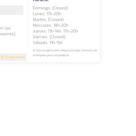
Domingo: (closed)
Lunes: 17h-20h
Martes: (closed)
Miércoles: 18h-20h
en las
Jueves: 11h-14h, 17h-20h
ayores)...
Viernes: (closed)
Sábado: 11h-15h
El horario podría estar desactualizado. Contacta con
la empresa para comprobarlo.
5
(70 opiniones)