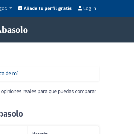
ogos
Añade tu perfil gratis
Log in
Abasolo
ca de mí
y opiniones reales para que puedas comparar
basolo
Horario: