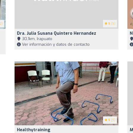
2)
5
(5)
Dra. Julia Susana Quintero Hernandez
N
30,1km, Irapuato
Ver información y datos de contacto
5
(5)
Healthytraining
M