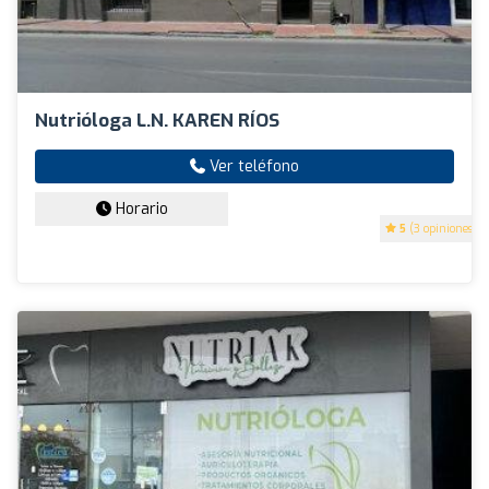
Nutrióloga L.N. KAREN RÍOS
Ver teléfono
Horario
5
(3 opiniones)