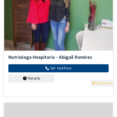
Nutriologa Hospitaria - Abigail Ramírez
Ver teléfono
Horario
5
(2 opiniones)