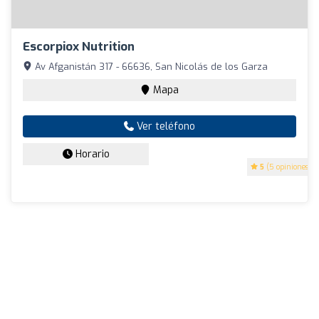
Escorpiox Nutrition
Av Afganistán 317 - 66636, San Nicolás de los Garza
Mapa
Ver teléfono
Horario
5
(5 opiniones)